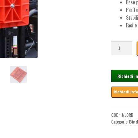
Base p
Per te
Stabil
Facile
Base
da
appoggio
per
binda
Richiedi i
quantità
COD:
H/LORB
Categorie:
Bind