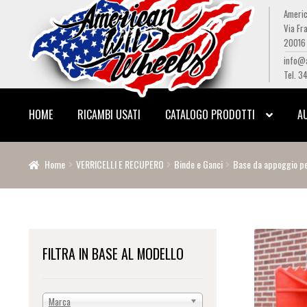
Americ
Via Fra
Vai
Vai
20016 
alla
al
info@
navigazione
contenuto
Tel. 3
HOME
RICAMBI USATI
CATALOGO PRODOTTI
A
Home
VERRICELLI E RECUPERO
Binde e Ganci
Base da appoggio pe
FILTRA IN BASE AL MODELLO
Marca