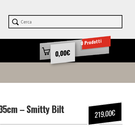
0 Prodotti
€
0,00
35cm – Smitty Bilt
€
219,00