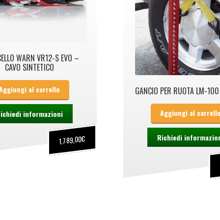
CELLO WARN VR12-S EVO –
CAVO SINTETICO
Aggiungi al carrello
GANCIO PER RUOTA LM-100
Aggiungi al carrell
ichiedi informazioni
Richiedi informazio
€
1.789,00