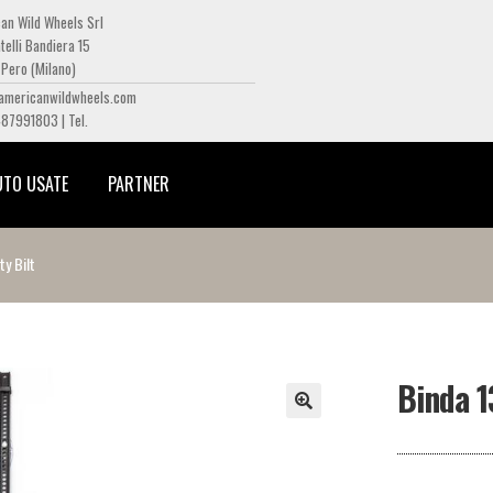
an Wild Wheels Srl
telli Bandiera 15
Pero (Milano)
americanwildwheels.com
487991803 | Tel.
UTO USATE
PARTNER
y Bilt
Binda 1