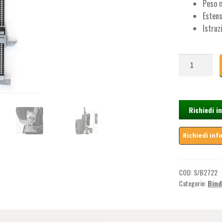
Peso 
Esten
Istruz
Binda
135cm
-
Smitty
Bilt
Richiedi i
quantità
COD:
S/B2722
Categorie:
Bind