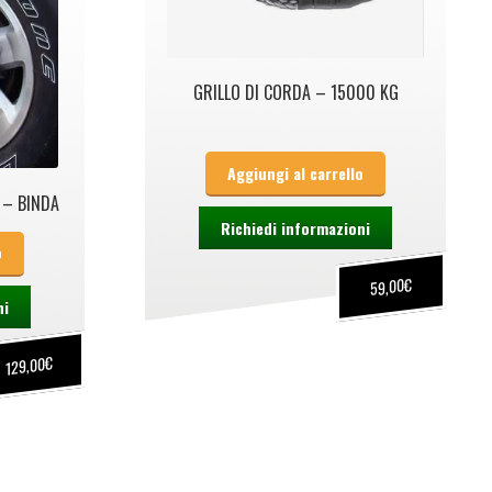
GRILLO DI CORDA – 15000 KG
Aggiungi al carrello
 – BINDA
Richiedi informazioni
o
€
59,00
ni
€
129,00