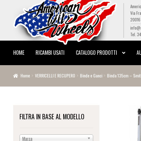
Americ
Via Fra
Vai
Vai
20016 
alla
al
info@
navigazione
contenuto
Tel. 3
HOME
RICAMBI USATI
CATALOGO PRODOTTI
A
Home
VERRICELLI E RECUPERO
Binde e Ganci
Binda 135cm – Smitt
FILTRA IN BASE AL MODELLO
Marca