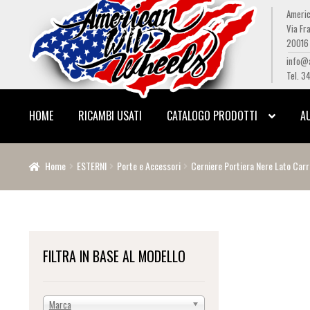
Americ
Via Fra
Vai
Vai
20016 
alla
al
info@
navigazione
contenuto
Tel. 3
HOME
RICAMBI USATI
CATALOGO PRODOTTI
A
Home
ESTERNI
Porte e Accessori
Cerniere Portiera Nere Lato Carr
FILTRA IN BASE AL MODELLO
Marca