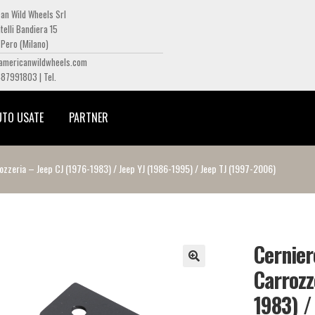
an Wild Wheels Srl
telli Bandiera 15
Pero (Milano)
americanwildwheels.com
487991803 | Tel.
UTO USATE
PARTNER
ozzeria – Jeep CJ (1976-1983) / Jeep YJ (1986-1995) / Jeep TJ (1997-2006)
Cernier
Carrozz
1983) /