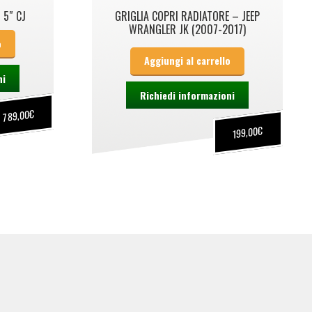
 5″ CJ
GRIGLIA COPRI RADIATORE – JEEP
WRANGLER JK (2007-2017)
o
Aggiungi al carrello
ni
Richiedi informazioni
€
789,00
€
199,00