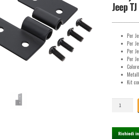
Jeep TJ
Per Je
Per Je
Per J
Per J
Colore
Metal
Kit co
Cerniere
Portiera
Nere
Lato
Carrozzeria
Richiedi i