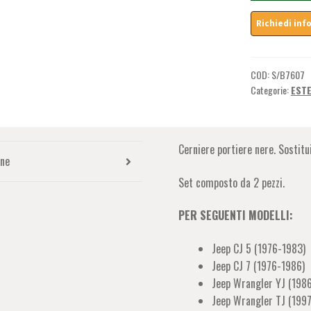
-
Jeep
CJ
(1976-
1983)
COD:
S/B7607
/
Categorie:
EST
Jeep
YJ
(1986-
Cerniere portiere nere. Sostitu
1995)
one
/
Set composto da 2 pezzi.
Jeep
TJ
PER SEGUENTI MODELLI:
(1997-
2006)
Jeep CJ 5 (1976-1983)
quantità
Jeep CJ 7 (1976-1986)
Jeep Wrangler YJ (198
Jeep Wrangler TJ (199