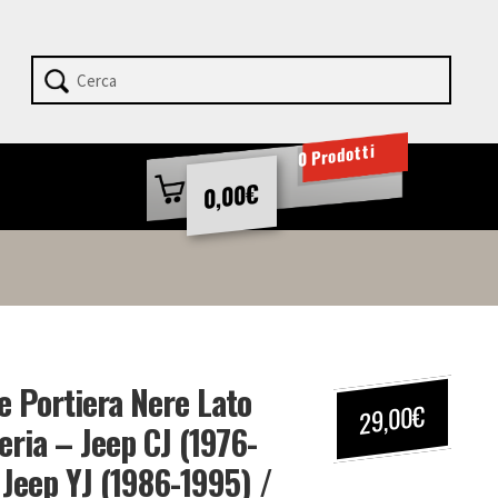
0 Prodotti
€
0,00
e Portiera Nere Lato
€
29,00
eria – Jeep CJ (1976-
 Jeep YJ (1986-1995) /