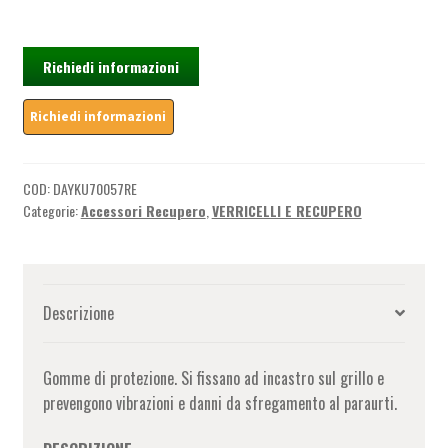
grilli
quantità
Richiedi informazioni
COD:
DAYKU70057RE
Categorie:
Accessori Recupero
,
VERRICELLI E RECUPERO
Descrizione
Gomme di protezione. Si fissano ad incastro sul grillo e
prevengono vibrazioni e danni da sfregamento al paraurti.