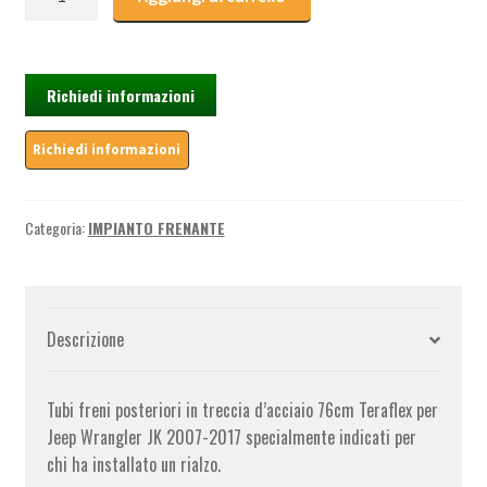
Freni
Posteriori
in
Treccia
Richiedi informazioni
d'acciaio
76cm
Teraflex
-
Jeep
Categoria:
IMPIANTO FRENANTE
Wrangler
JK
(2007-
2017)
Descrizione
quantità
Tubi freni posteriori in treccia d’acciaio 76cm Teraflex per
Jeep Wrangler JK 2007-2017 specialmente indicati per
chi ha installato un rialzo.