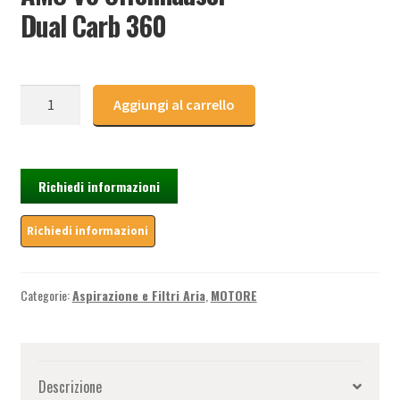
Dual Carb 360
Collettore
Aggiungi al carrello
Aspirazione
AMC
V8
Offenhauser
Richiedi informazioni
Dual
Carb
360
quantità
Categorie:
Aspirazione e Filtri Aria
,
MOTORE
Descrizione