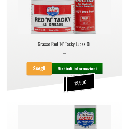
Grasso Red ‘N’ Tacky Lucas Oil
–
Scegli
Richiedi informazioni
€
€
12,90
9,90