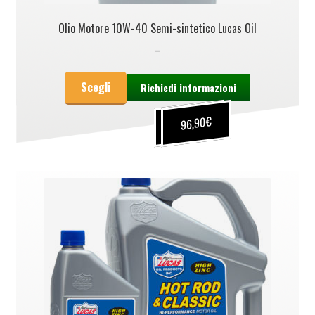
Olio Motore 10W-40 Semi-sintetico Lucas Oil
–
Scegli
Richiedi informazioni
€
€
96,90
17,00