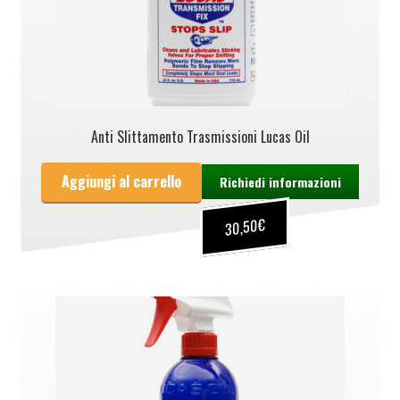
Anti Slittamento Trasmissioni Lucas Oil
Aggiungi al carrello
Richiedi informazioni
€
30,50