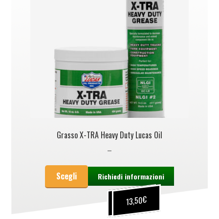
Grasso X-TRA Heavy Duty Lucas Oil
–
Scegli
Richiedi informazioni
€
€
12,90
13,50