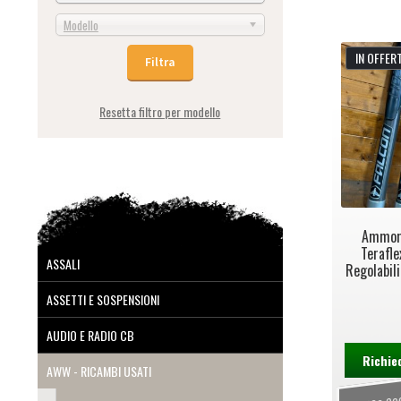
Modello
IN OFFERT
Resetta filtro per modello
Ammort
Terafl
ASSALI
Regolabili
ASSETTI E SOSPENSIONI
AUDIO E RADIO CB
Richie
AWW - RICAMBI USATI