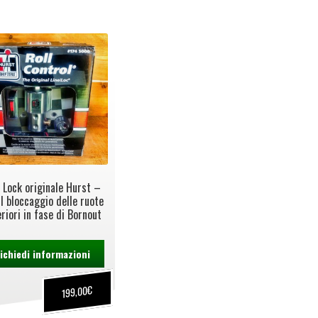
e Lock originale Hurst –
il bloccaggio delle ruote
riori in fase di Bornout
ichiedi informazioni
€
199,00