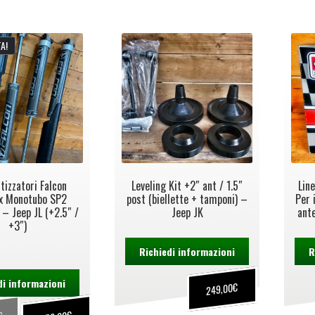
A!
izzatori Falcon
Leveling Kit +2″ ant / 1.5″
Lin
ex Monotubo SP2
post (biellette + tamponi) –
Per 
 – Jeep JL (+2.5″ /
Jeep JK
ante
+3″)
Richiedi informazioni
R
di informazioni
€
249,00
€
€