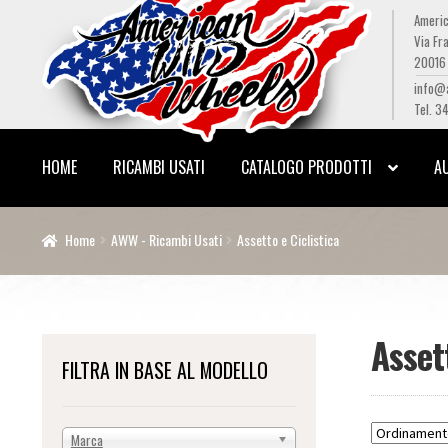
Americ
Via Fra
Vai
Vai
20016 
alla
al
info@
navigazione
contenuto
Tel. 3
HOME
RICAMBI USATI
CATALOGO PRODOTTI
A
Home
AWW - Ricambi Usati
Assetto e Ciclistica
Assett
FILTRA IN BASE AL MODELLO
Marca