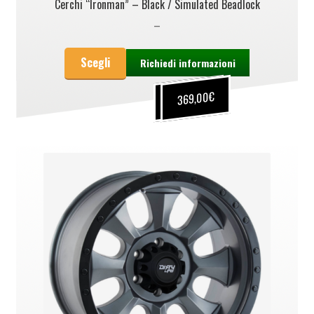
Cerchi “Ironman” – Black / Simulated Beadlock
–
Scegli
Richiedi informazioni
€
€
249,00
369,00