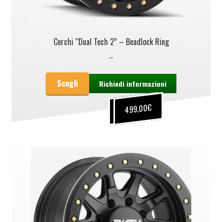
Cerchi “Dual Tech 2” – Beadlock Ring
–
Scegli
Richiedi informazioni
€
€
499,00
339,00