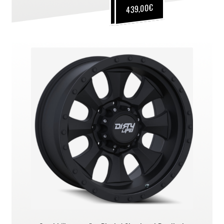
€
€
439,00
339,00