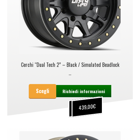
Cerchi “Dual Tech 2” – Black / Simulated Beadlock
–
Scegli
Richiedi informazioni
€
€
439,00
339,00