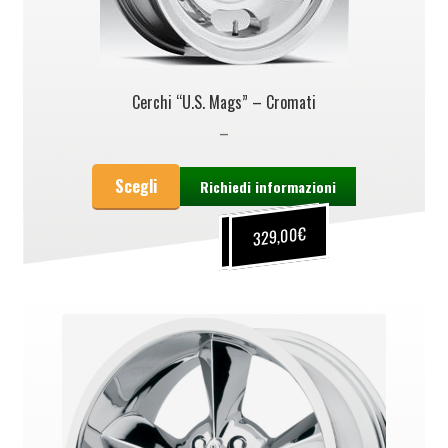
Cerchi “U.S. Mags” – Cromati
–
Scegli
Richiedi informazioni
€
€
299,00
329,00