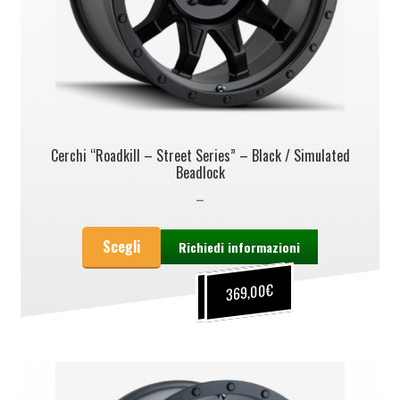
Cerchi “Roadkill – Street Series” – Black / Simulated
Beadlock
–
Scegli
Richiedi informazioni
€
€
249,00
369,00