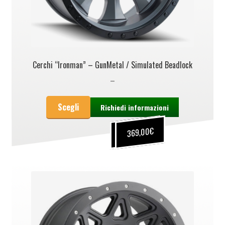
Cerchi “Ironman” – GunMetal / Simulated Beadlock
–
Scegli
Richiedi informazioni
€
€
249,00
369,00