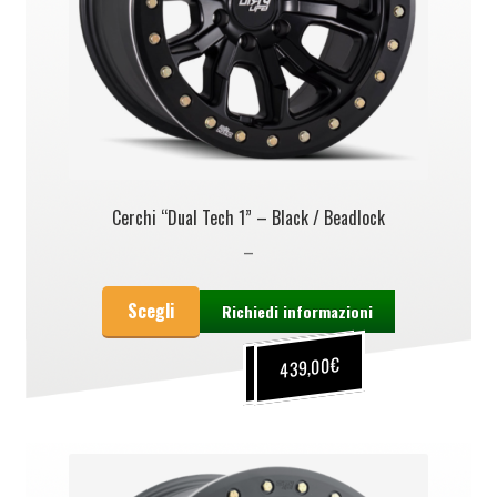
Cerchi “Dual Tech 1” – Black / Beadlock
–
Scegli
Richiedi informazioni
€
€
439,00
399,00