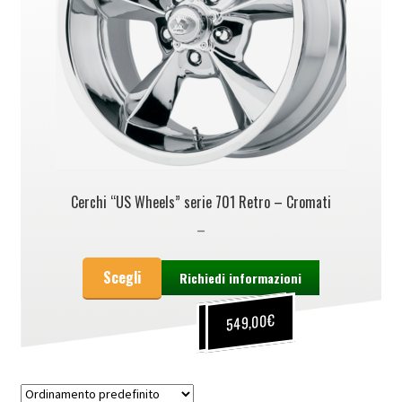
Cerchi “US Wheels” serie 701 Retro – Cromati
–
Scegli
Richiedi informazioni
€
€
549,00
419,00