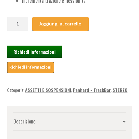
Incrementa trazione e flessibilità
Antirock
Aggiungi al carrello
Posteriore
-
Jeep
Wrangler
Richiedi informazioni
JK
(2007-
2017)
quantità
Categorie:
ASSETTI E SOSPENSIONI
,
Panhard - TrackBar
,
STERZO
Descrizione