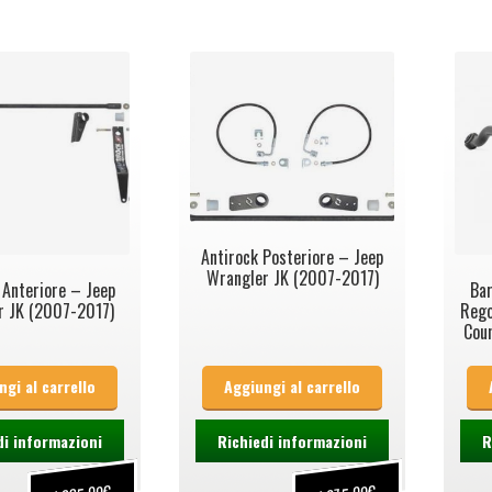
Antirock Posteriore – Jeep
Wrangler JK (2007-2017)
 Anteriore – Jeep
Bar
r JK (2007-2017)
Rego
Cou
ngi al carrello
Aggiungi al carrello
di informazioni
Richiedi informazioni
R
€
€