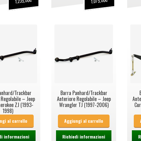
1.235,00
1.075,00
anhard/Trackbar
Barra Panhard/Trackbar
 Regolabile – Jeep
Anteriore Regolabile – Jeep
Ante
erokee ZJ (1993-
Wrangler TJ (1997-2006)
Cur
1998)
ngi al carrello
Aggiungi al carrello
di informazioni
Richiedi informazioni
R