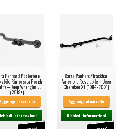
ra Panhard Posteriore
Barra Panhard/Trackbar
labile Rinforzata Rough
Anteriore Regolabile – Jeep
ntry – Jeep Wrangler JL
Cherokee XJ (1984-2001)
(2018+)
Aggiungi al carrello
Aggiungi al carrello
ichiedi informazioni
Richiedi informazioni
€
€