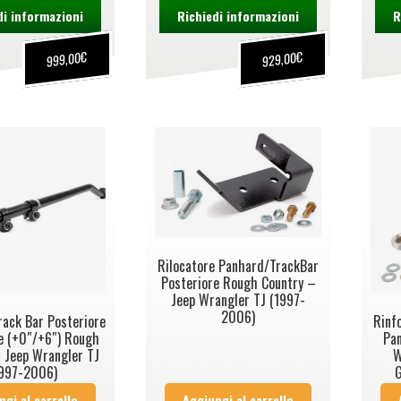
di informazioni
Richiedi informazioni
R
€
€
999,00
929,00
Rilocatore Panhard/TrackBar
Posteriore Rough Country –
Jeep Wrangler TJ (1997-
2006)
ack Bar Posteriore
Rinf
e (+0″/+6″) Rough
Pan
 Jeep Wrangler TJ
W
1997-2006)
G
ngi al carrello
Aggiungi al carrello