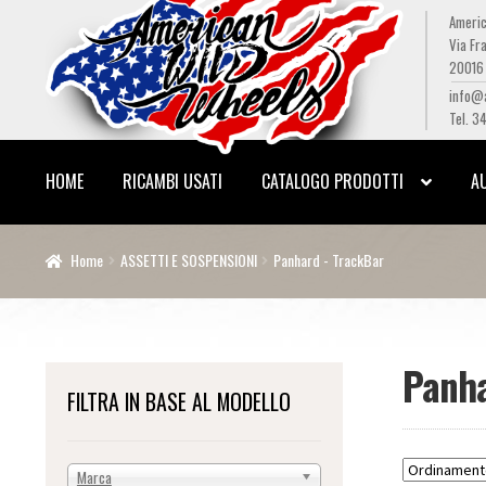
Americ
Via Fra
Vai
Vai
20016 
alla
al
info@
navigazione
contenuto
Tel. 3
HOME
RICAMBI USATI
CATALOGO PRODOTTI
A
Home
ASSETTI E SOSPENSIONI
Panhard - TrackBar
Panha
FILTRA IN BASE AL MODELLO
Marca