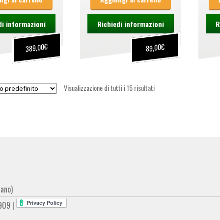
di informazioni
Richiedi informazioni
R
€
€
389,00
89,00
Visualizzazione di tutti i 15 risultati
lano)
909 |