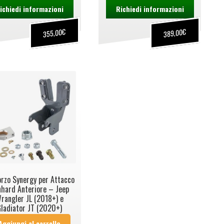
ichiedi informazioni
Richiedi informazioni
€
€
355,00
389,00
orzo Synergy per Attacco
hard Anteriore – Jeep
rangler JL (2018+) e
ladiator JT (2020+)
Aggiungi al carrello