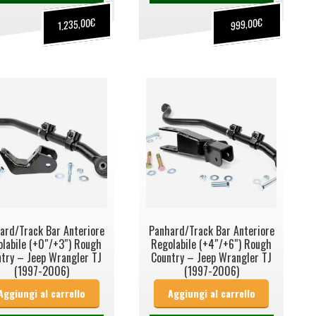
€
€
1.235,00
999,00
ard/Track Bar Anteriore
Panhard/Track Bar Anteriore
labile (+0″/+3″) Rough
Regolabile (+4″/+6″) Rough
try – Jeep Wrangler TJ
Country – Jeep Wrangler TJ
(1997-2006)
(1997-2006)
Aggiungi al carrello
Aggiungi al carrello