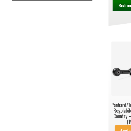
Richie
Panhard/Tr
Regolabil
Country –
(
Aggiu